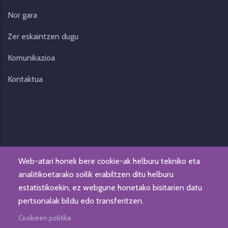
Nor gara
Zer eskaintzen dugu
Komunikazioa
Kontaktua
Web-atari honek bere cookie-ak helburu tekniko eta
analitikoetarako soilik erabiltzen ditu helburu
estatistikoekin, ez webgune honetako bisitarien datu
© Fundación Gizaide. Eskubide guztiak erreserbatuak.
pertsonalak bildu edo transferitzen.
Lege oharra
|
Pribatutasun politika
|
Datu pertsonalen
Cookieen politika
babesa