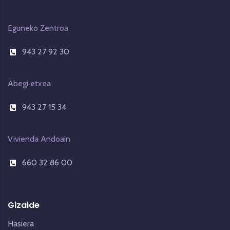
Eguneko Zentroa
943 27 92 30
Abegi etxea
943 27 15 34
Vivienda Andoain
660 32 86 00
Gizaide
Hasiera