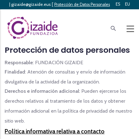
|
gizaide@gizaide.eus
[
ES
EU
Skip
Protección de Datos Personales
]
to
main
content
Protección de datos personales
Responsable
: FUNDACIÓN GIZAIDE
Finalidad
: Atención de consultas y envío de información
divulgativa de la actividad de la organización.
Derechos e información adicional
: Pueden ejercerse los
derechos relativos al tratamiento de los datos y obtener
información adicional en la política de privacidad de nuestro
sitio web.
Política informativa relativa a contacto