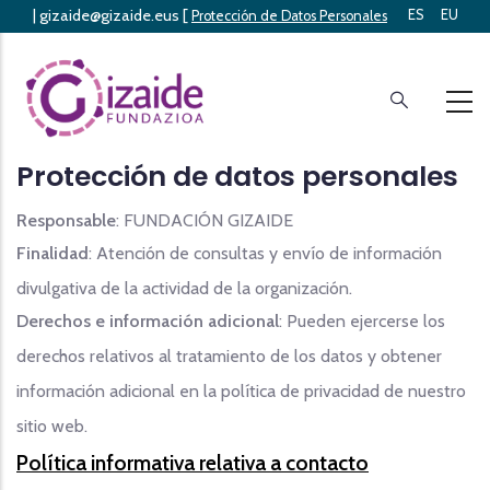
|
gizaide@gizaide.eus
[
ES
EU
Skip
Protección de Datos Personales
]
to
main
content
Protección de datos personales
Responsable
: FUNDACIÓN GIZAIDE
Finalidad
: Atención de consultas y envío de información
divulgativa de la actividad de la organización.
Derechos e información adicional
: Pueden ejercerse los
derechos relativos al tratamiento de los datos y obtener
información adicional en la política de privacidad de nuestro
sitio web.
Política informativa relativa a contacto