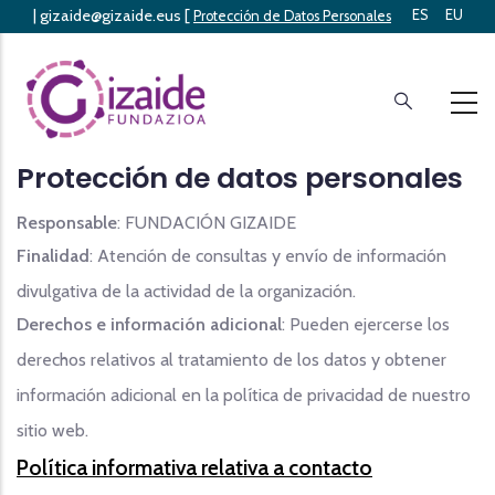
|
gizaide@gizaide.eus
[
ES
EU
Skip
Protección de Datos Personales
]
to
main
content
Protección de datos personales
Responsable
: FUNDACIÓN GIZAIDE
Finalidad
: Atención de consultas y envío de información
divulgativa de la actividad de la organización.
Derechos e información adicional
: Pueden ejercerse los
derechos relativos al tratamiento de los datos y obtener
información adicional en la política de privacidad de nuestro
sitio web.
Política informativa relativa a contacto