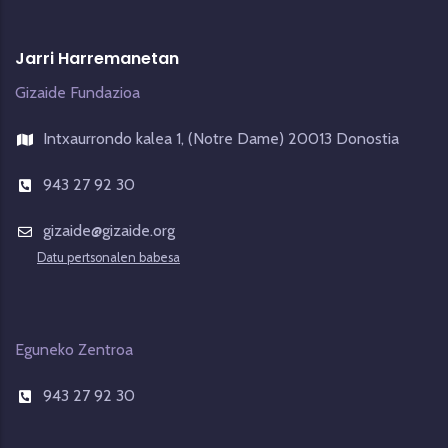
Jarri Harremanetan
Gizaide Fundazioa
Intxaurrondo kalea 1, (Notre Dame) 20013 Donostia
943 27 92 30
gizaide@gizaide.org
Datu pertsonalen babesa
Eguneko Zentroa
943 27 92 30