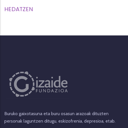
HEDATZEN
Buruko gaixotasuna eta buru osasun arazoak dituzten
personak laguntzen ditugu, eskizofrenia, depresioa, etab.