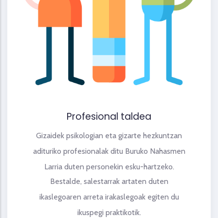
Profesional taldea
Gizaidek psikologian eta gizarte hezkuntzan
adituriko profesionalak ditu Buruko Nahasmen
Larria duten personekin esku-hartzeko.
Bestalde, salestarrak artaten duten
ikaslegoaren arreta irakaslegoak egiten du
ikuspegi praktikotik.