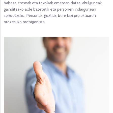
babesa, tresnak eta teknikak ematean datza, ahulguneak
gainditzeko alde batetetik eta personen indargunean
sendotzeko. Personak, guztiak, bere bizi proiektuaren
prozesuko protagonista.