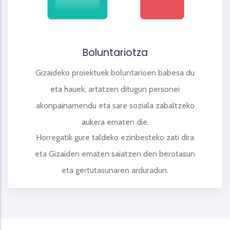
Boluntariotza
Gizaideko proiektuek boluntarioen babesa du
eta hauek, artatzen ditugun personei
akonpainamendu eta sare soziala zabaltzeko
aukera ematen die.
Horregatik gure taldeko ezinbesteko zati dira
eta Gizaiden ematen saiatzen den berotasun
eta gertutasunaren arduradun.