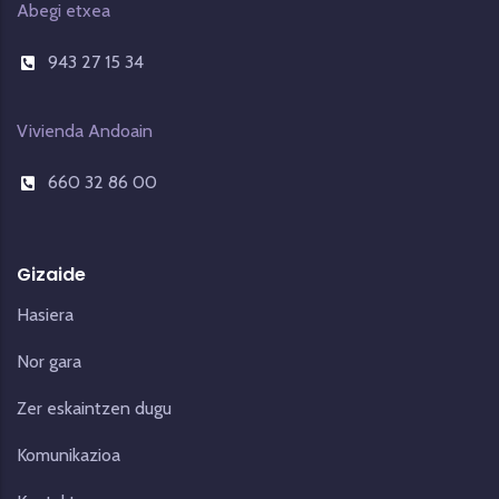
Abegi etxea
943 27 15 34
Vivienda Andoain
660 32 86 00
Gizaide
Hasiera
Nor gara
Zer eskaintzen dugu
Komunikazioa