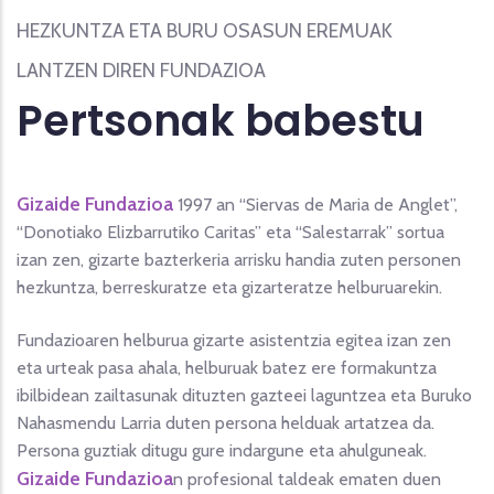
HEZKUNTZA ETA BURU OSASUN EREMUAK
LANTZEN DIREN FUNDAZIOA
Pertsonak babestu
Gizaide Fundazioa
1997 an “Siervas de Maria de Anglet”,
“Donotiako Elizbarrutiko Caritas” eta “Salestarrak” sortua
izan zen, gizarte bazterkeria arrisku handia zuten personen
hezkuntza, berreskuratze eta gizarteratze helburuarekin.
Fundazioaren helburua gizarte asistentzia egitea izan zen
eta urteak pasa ahala, helburuak batez ere formakuntza
ibilbidean zailtasunak dituzten gazteei laguntzea eta Buruko
Nahasmendu Larria duten persona helduak artatzea da.
Persona guztiak ditugu gure indargune eta ahulguneak.
Gizaide Fundazioa
n profesional taldeak ematen duen