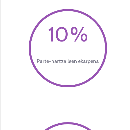
11
%
Parte-hartzaileen ekarpena