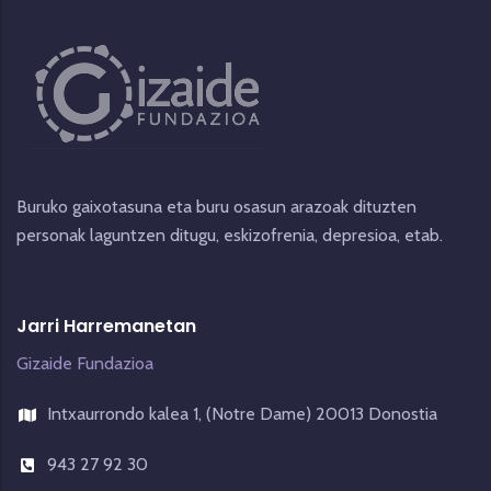
Buruko gaixotasuna eta buru osasun arazoak dituzten
personak laguntzen ditugu, eskizofrenia, depresioa, etab.
Jarri Harremanetan
Gizaide Fundazioa
Intxaurrondo kalea 1, (Notre Dame) 20013 Donostia
943 27 92 30