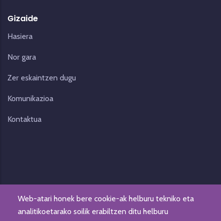
Gizaide
Hasiera
Nor gara
Zer eskaintzen dugu
Komunikazioa
Kontaktua
Web-atari honek bere cookie-ak helburu tekniko eta
analitikoetarako soilik erabiltzen ditu helburu