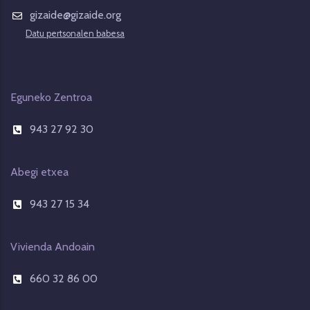
gizaide@gizaide.org
Datu pertsonalen babesa
Eguneko Zentroa
943 27 92 30
Abegi etxea
943 27 15 34
Vivienda Andoain
660 32 86 00