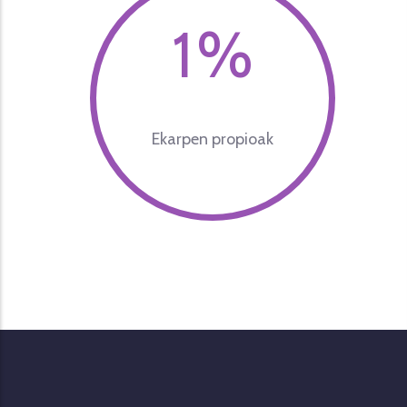
2
%
Ekarpen propioak