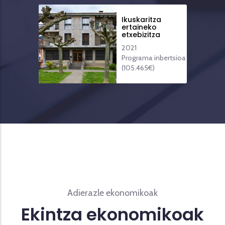
Ikuskaritza
ertaineko
etxebizitza
2021
Programa inbertsioa
(105.465€)
Adierazle ekonomikoak
Ekintza ekonomikoak