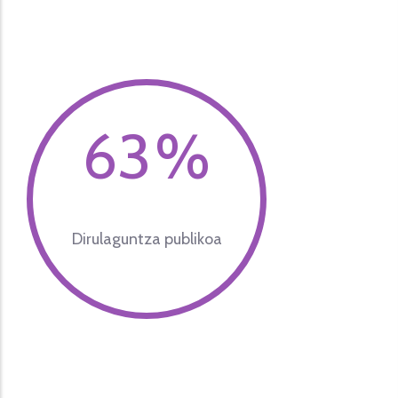
71
%
Dirulaguntza publikoa