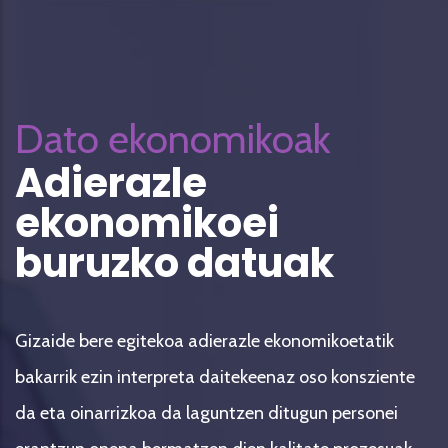
Dato ekonomikoak
Adierazle
ekonomikoei
buruzko datuak
Gizaide bere egitekoa adierazle ekonomikoetatik
bakarrik ezin interpreta daitekeenaz oso konsziente
da eta oinarrizkoa da laguntzen ditugun personei