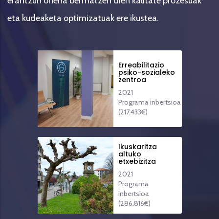
erantzun onena bermatzen dien kalitate prozesuak
eta kudeaketa optimizatuak ere ikustea.
Erreabilitazio
psiko-sozialeko
zentroa
2021
Programa inbertsioa
(217.433€)
Ikuskaritza
altuko
etxebizitza
2021
Programa
inbertsioa
(286.816€)