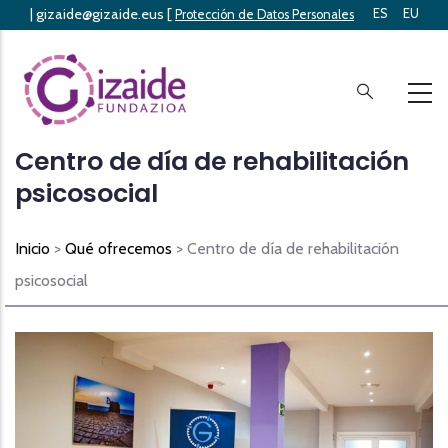
|
gizaide@gizaide.eus
[
ES
EU
Skip
Protección de Datos Personales
]
to
main
content
Centro de día de rehabilitación
psicosocial
Inicio
>
Qué ofrecemos
> Centro de día de rehabilitación
psicosocial