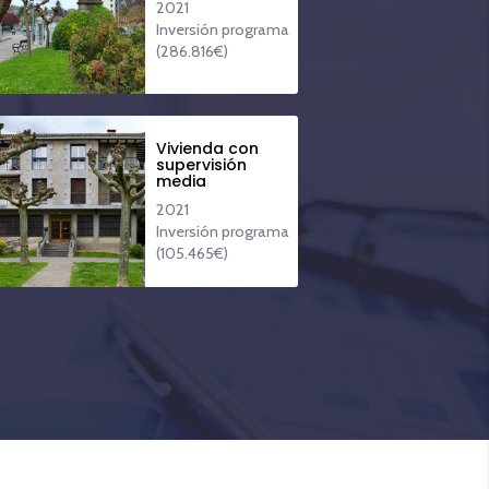
2021
Inversión programa
(286.816€)
Vivienda con
supervisión
media
2021
Inversión programa
(105.465€)