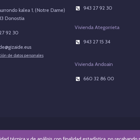
943 27 92 30
aurrondo kalea 1, (Notre Dame)
3 Donostia
Vivienda Ategorrieta
27 92 30
943 27 15 34
ide@gizaide.eus
ción de datos personales
Vivienda Andoain
660 32 86 00
© Fundación Gizaide. Todos los derechos reservados.
idad técnica y de análisis con finalidad estadística, no recabando