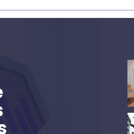
e
s
s