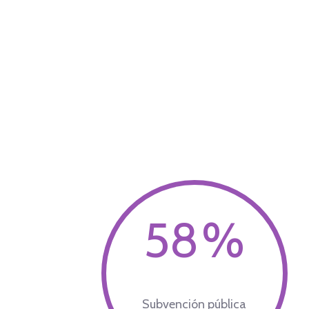
75
%
Subvención pública