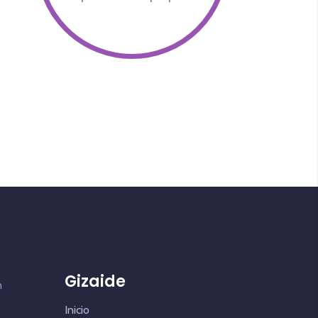
Gizaide
n
Inicio