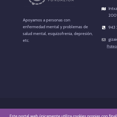
Intx
2001
Apoyamos a personas con
enfermedad mental y problemas de
943 
salud mental, esquizofrenia, depresión,
giza
etc.
Protec
Este portal web únicamente utiliza cookies propias con final