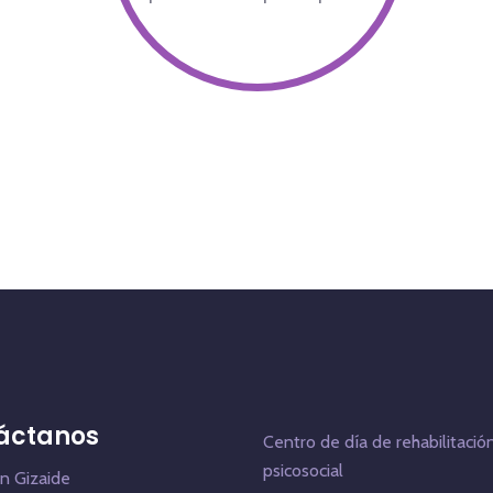
áctanos
Centro de día de rehabilitació
psicosocial
n Gizaide