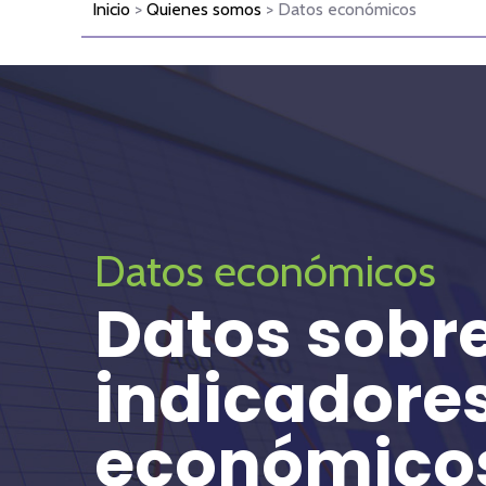
Inicio
>
Quienes somos
> Datos económicos
Datos económicos
Datos sobr
indicadore
económico